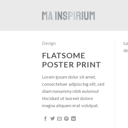
Skip
to
content
Design
Lo
do
FLATSOME
POSTER PRINT
Lorem ipsum dolor sit amet,
consectetuer adipiscing elit, sed
diam nonummy nibh euismod
tincidunt ut laoreet dolore
magna aliquam erat volutpat.