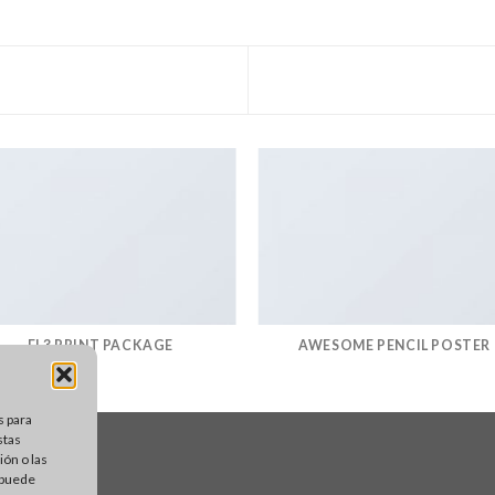
FL3 PRINT PACKAGE
AWESOME PENCIL POSTER
s para
stas
ón o las
, puede