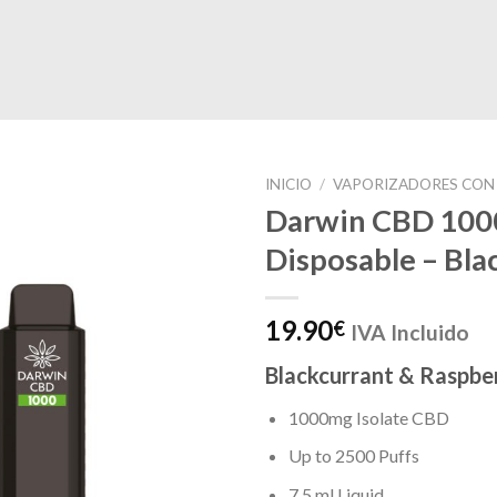
INICIO
/
VAPORIZADORES CON
Darwin CBD 100
Disposable – Bla
19.90
€
IVA Incluido
Blackcurrant & Raspbe
1000mg Isolate CBD
Up to 2500 Puffs
7.5 ml Liquid