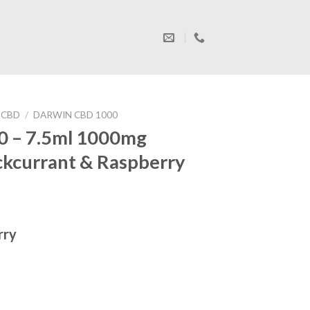
 CBD
/
DARWIN CBD 1000
0 – 7.5ml 1000mg
ckcurrant & Raspberry
rry