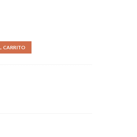
g Disposable – Blackcurrant & Raspberry cantidad
L CARRITO