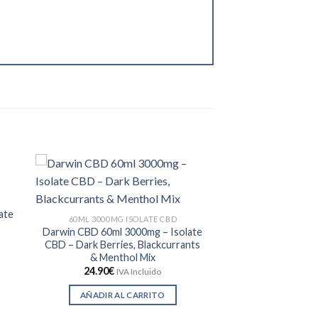
ate
60ML 3000MG ISOLATE CBD
Darwin CBD 60ml 3000mg – Isolate
CBD – Dark Berries, Blackcurrants
& Menthol Mix
24.90
€
IVA Incluido
AÑADIR AL CARRITO