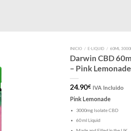
INICIO
/
E-LIQUID
/
60ML 3000
Darwin CBD 60ml
– Pink Lemonade
24.90
€
IVA Incluido
Pink Lemonade
3000mg Isolate CBD
60 ml Liquid
Made and Filled in the UK