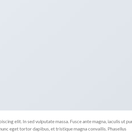
scing elit. In sed vulputate massa. Fusce ante magna, iaculis ut pu
nunc eget tortor dapibus, et tristique magna convallis. Phasellus