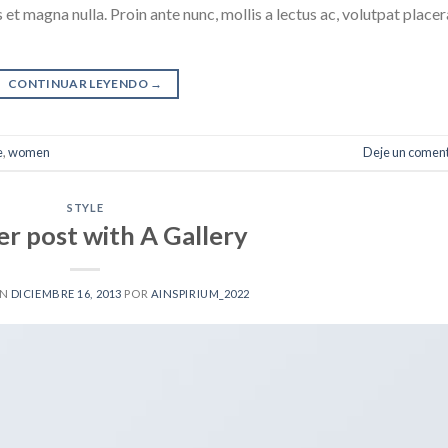
 et magna nulla. Proin ante nunc, mollis a lectus ac, volutpat placer
CONTINUAR LEYENDO
→
e
,
women
Deje un coment
STYLE
r post with A Gallery
EN
DICIEMBRE 16, 2013
POR
AINSPIRIUM_2022