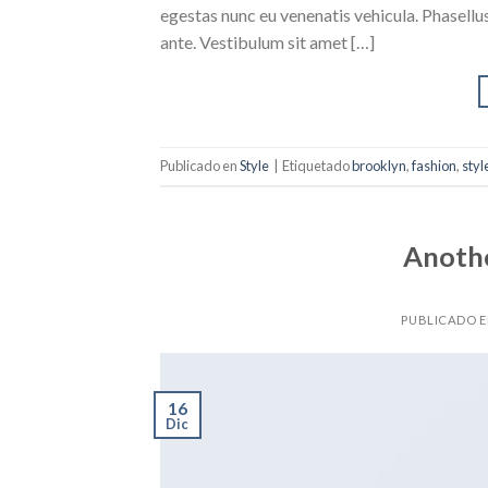
egestas nunc eu venenatis vehicula. Phasellus
ante. Vestibulum sit amet […]
Publicado en
Style
|
Etiquetado
brooklyn
,
fashion
,
styl
Anothe
PUBLICADO 
16
Dic