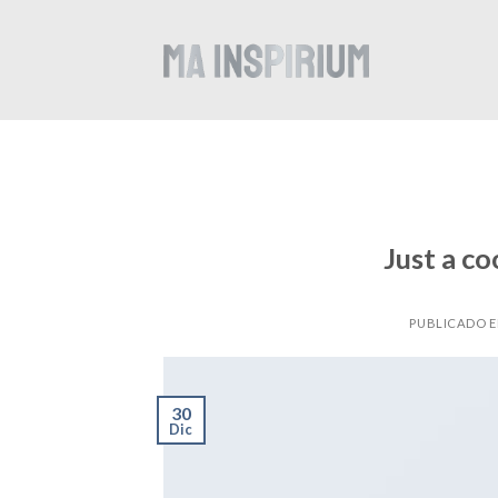
Skip
to
content
Just a co
PUBLICADO 
30
Dic