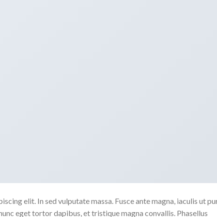
scing elit. In sed vulputate massa. Fusce ante magna, iaculis ut pu
nunc eget tortor dapibus, et tristique magna convallis. Phasellus