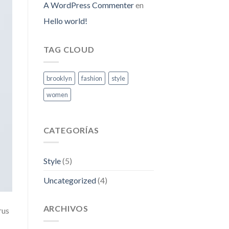
A WordPress Commenter
en
Hello world!
TAG CLOUD
brooklyn
fashion
style
women
CATEGORÍAS
Style
(5)
Uncategorized
(4)
ARCHIVOS
rus